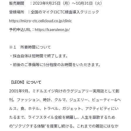
販売期間 ：2023年9月25日（月）〜10月31日（火）
受検場所 ：全国のマイクロCTC検査導入クリニック
https://micro-ctc.cellcloud.co.jp/clinic
予約申込URL：
https://kaeruleon.jp/
※１ 所要時間について
・採血自体は短時間で終了します。
・前後のご準備等に5分程度のお時間をいただきます。
【LEON】について
2001年9月、ミドルエイジ向けのラグジュアリー実用誌として創
刊。ファッション、時計、クルマ、ジュエリー、ビューティー&ヘ
ルス、食、ホテル、トラベル、ガジェット、アクティビティにい
たるまで、ライフスタイル全般を網羅し、人生を謳歌するため
の“ゾクゾクする体験”を提案し続ける。これまでの雑誌にはなか