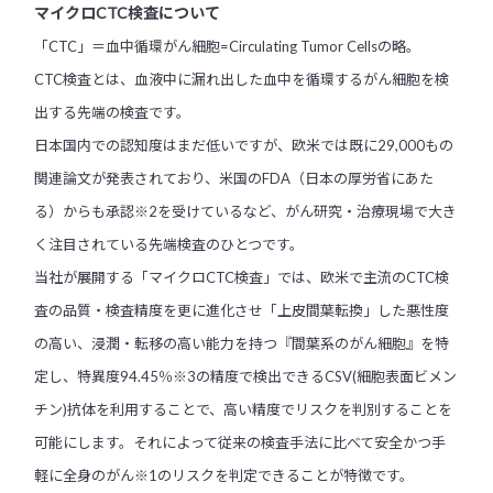
マイクロCTC検査について
「CTC」＝血中循環がん細胞=Circulating Tumor Cellsの略。
CTC検査とは、血液中に漏れ出した血中を循環するがん細胞を検
出する先端の検査です。
日本国内での認知度はまだ低いですが、欧米では既に29,000もの
関連論文が発表されており、米国のFDA（日本の厚労省にあた
る）からも承認※2を受けているなど、がん研究・治療現場で大き
く注目されている先端検査のひとつです。
当社が展開する「マイクロCTC検査」では、欧米で主流のCTC検
査の品質・検査精度を更に進化させ「上皮間葉転換」した悪性度
の高い、浸潤・転移の高い能力を持つ『間葉系のがん細胞』を特
定し、特異度94.45％※3の精度で検出できるCSV(細胞表面ビメン
チン)抗体を利用することで、高い精度でリスクを判別することを
可能にします。それによって従来の検査手法に比べて安全かつ手
軽に全身のがん※1のリスクを判定できることが特徴です。