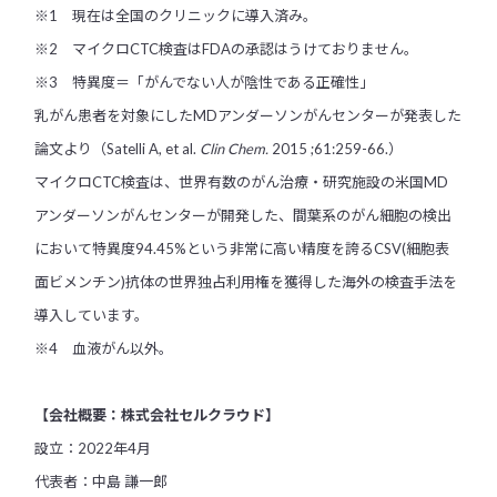
※1 現在は全国のクリニックに導入済み。
※2 マイクロCTC検査はFDAの承認はうけておりません。
※3 特異度＝「がんでない人が陰性である正確性」
乳がん患者を対象にしたMDアンダーソンがんセンターが発表した
論文より（Satelli A, et al.
Clin Chem.
2015 ;61:259-66.）
マイクロCTC検査は、世界有数のがん治療・研究施設の米国MD
アンダーソンがんセンターが開発した、間葉系のがん細胞の検出
において特異度94.45%という非常に高い精度を誇るCSV(細胞表
面ビメンチン)抗体の世界独占利用権を獲得した海外の検査手法を
導入しています。
※4 血液がん以外。
【会社概要：株式会社セルクラウド】
設立：2022年4月
代表者：中島 謙一郎