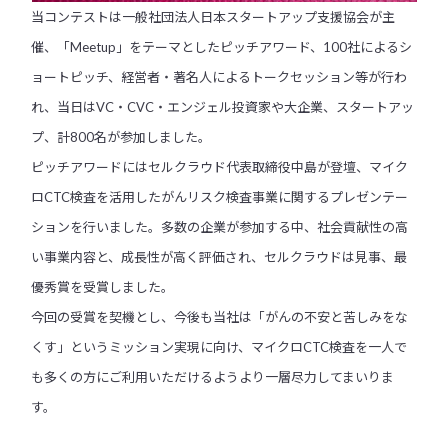
当コンテストは一般社団法人日本スタートアップ支援協会が主
催、「Meetup」をテーマとしたピッチアワード、100社によるシ
ョートピッチ、経営者・著名人によるトークセッション等が行わ
れ、当日はVC・CVC・エンジェル投資家や大企業、スタートアッ
プ、計800名が参加しました。
ピッチアワードにはセルクラウド代表取締役中島が登壇、マイク
ロCTC検査を活用したがんリスク検査事業に関するプレゼンテー
ションを行いました。多数の企業が参加する中、社会貢献性の高
い事業内容と、成長性が高く評価され、セルクラウドは見事、最
優秀賞を受賞しました。
今回の受賞を契機とし、今後も当社は「がんの不安と苦しみをな
くす」というミッション実現に向け、マイクロCTC検査を一人で
も多くの方にご利用いただけるようより一層尽力してまいりま
す。